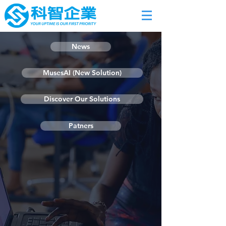
News
MusesAI (New Solution)
Discover Our Solutions
Patners