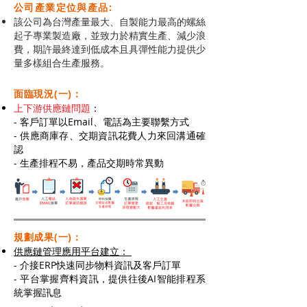
​公司產業定位與產品:
該公司為台灣產量最大、自製能力最高的螺絲
起子專業製造廠，並致力於精實生產、減少浪
費，期許最終達到低成本且具彈性能力提供少
量多樣組合生產服務。
面臨現況(一)：
上下游供應鏈問題
：
- 客戶訂單以Email、電話為主要聯繫方式
- 供應商庫存、交期資訊花費人力來回溝通確
認
-
生產排程不易，產品交期時常異動
規劃成果(一)
：
供應鏈管理應用平台建立：
- 介接ERP快速同步物料資訊及客戶訂單
- 平台掌握齊料資訊，提供往後AI智能排程系
統掌握訊息