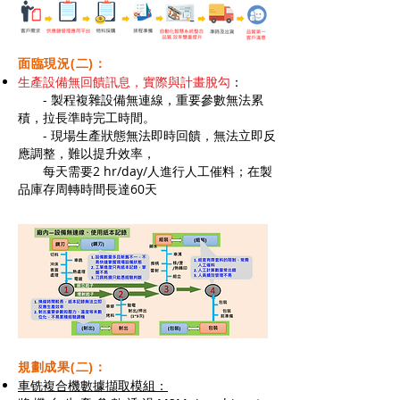
面臨現況(二)：
生產設備無回饋訊息，實際與計畫脫勾
：
-
製程複雜設備無連線，重要參數無法累
積，拉長準時完工時間。
- 現場生產狀態無法即時回饋，無法立即反
應調整，難以提升效率，
每天需要2 hr/day/人進行人工催料；在製
品庫存周轉時間長達60天
規劃成果(二)
：
車铣複合機數據擷取模組：