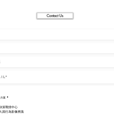
Contact Us
必
決方案
*
填
決策戰情中心
I人因行為影像辨識